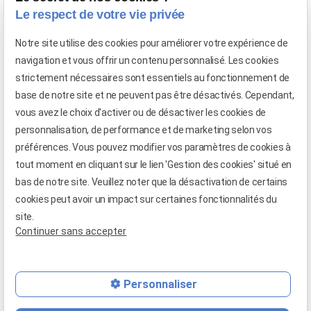
Le respect de votre vie privée
Etre saoul à un évènement professionnel peut vous
coûter cher !
Notre site utilise des cookies pour améliorer votre expérience de
décembre 2021
navigation et vous offrir un contenu personnalisé. Les cookies
strictement nécessaires sont essentiels au fonctionnement de
Vidéosurveillance au travail : Que faut-il savoir concernant
base de notre site et ne peuvent pas être désactivés. Cependant,
ce dispositif sur le lieu de travail ?
vous avez le choix d'activer ou de désactiver les cookies de
personnalisation, de performance et de marketing selon vos
préférences. Vous pouvez modifier vos paramètres de cookies à
Voir toutes les actualités
tout moment en cliquant sur le lien 'Gestion des cookies' situé en
bas de notre site. Veuillez noter que la désactivation de certains
cookies peut avoir un impact sur certaines fonctionnalités du
site.
Continuer sans accepter
Personnaliser